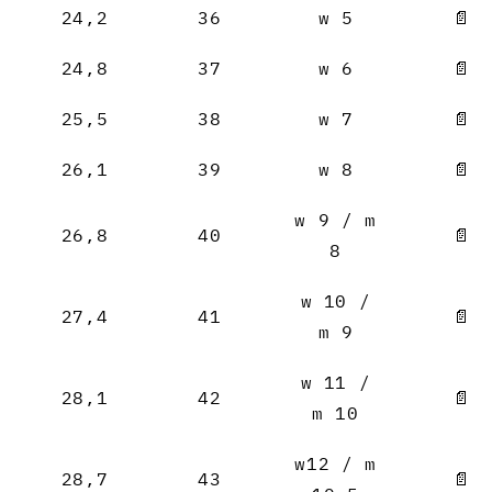
24,2
36
w 5
📄
24,8
37
w 6
📄
25,5
38
w 7
📄
26,1
39
w 8
📄
w 9 / m
26,8
40
📄
8
w 10 /
27,4
41
📄
m 9
w 11 /
28,1
42
📄
m 10
w12 / m
28,7
43
📄