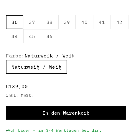
36
37
38
39
40
41
42
44
45
46
Farbe:
Naturweiß / Weiß
Naturweiß / Weiß
Angebot
€139,00
inkl. MwSt.
In den Warenkorb
Auf Lager – in 3-4 Werktagen bei dir.